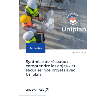
Actualités
N
publié le 22 juin
Synthèse de réseaux :
Lo
comprendre les enjeux et
do
sécuriser vos projets avec
?
Uniplan
LIR
LIRE L'ARTICLE