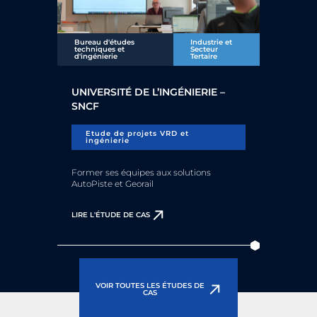
Bureau d'études
Industrie et
techniques et
Secteur
d'ingénierie
Tertaire
UNIVERSITÉ DE L’INGÉNIERIE –
SNCF
Etude de projets VRD et
ingénierie
Former ses équipes aux solutions
AutoPiste et Georail
LIRE L'ÉTUDE DE CAS
VOIR TOUTES LES ÉTUDES DE
CAS