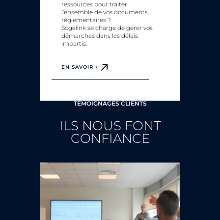
ressources pour traiter
l’ensemble de vos documents
réglementaires ?
Sogelink se charge de gérer vos
démarches dans les délais
impartis.
EN SAVOIR +
TÉMOIGNAGES CLIENTS
ILS NOUS FONT
CONFIANCE