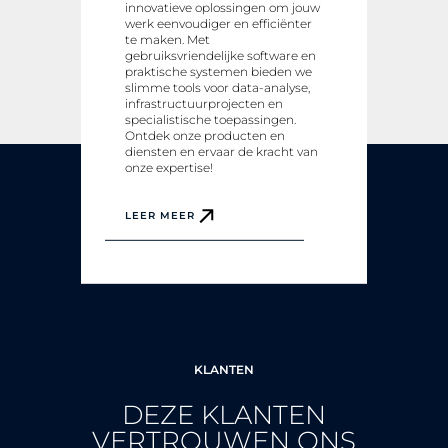
innovatieve oplossingen om jouw
werk eenvoudiger en efficiënter
te maken. Met
gebruiksvriendelijke software en
praktische systemen bieden we
slimme tools voor data-analyse,
infrastructuurprojecten en
specialistische toepassingen.
Ontdek onze producten en
diensten en ervaar de kracht van
onze expertise!
LEER MEER
KLANTEN
DEZE KLANTEN
VERTROUWEN ONS