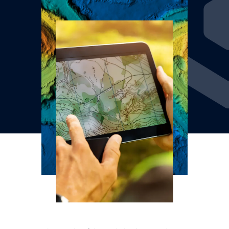
L'innovation fait partie intégrante de
l'ADN de Sogelink depuis sa création.
Pour toujours mieux accompagner nos
clients dans leurs projets, nous avons
mis en place un Innovation Center,
véritable incubateur interne.
Plusieurs programmes de recherche ont
été initiés sur des thématiques telles que
: le géoréférencement direct, la
préparation automatique de plans, la
réalité augmentée géoréférencée pour
l'inspection de chantier d'infrastructures,
les acquisitions photogrammétriques de
masse avec le mobile mapping, etc.