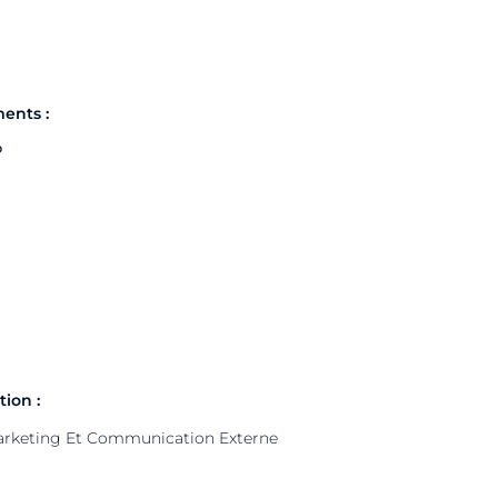
ents :
P
ion :
rketing Et Communication Externe