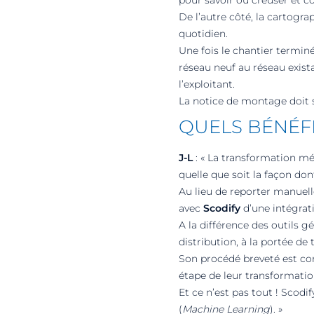
pour savoir où creuser et c
De l’autre côté, la cartogra
quotidien.
Une fois le chantier terminé
réseau neuf au réseau exis
l’exploitant.
La notice de montage doit 
QUELS BÉNÉFI
J-L
: « La transformation m
quelle que soit la façon dont
Au lieu de reporter manuell
avec
Scodify
d’une intégrat
A la différence des outils gé
distribution, à la portée de
Son procédé breveté est con
étape de leur transformatio
Et ce n’est pas tout ! Sco
(
Machine Learning
). »