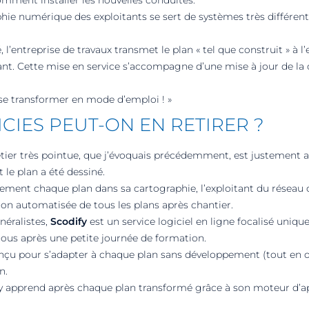
omment installer les nouvelles conduites.
phie numérique des exploitants se sert de systèmes très différents
, l’entreprise de travaux transmet le plan « tel que construit » à l
tant. Cette mise en service s’accompagne d’une mise à jour de l
se transformer en mode d’emploi ! »
CIES PEUT-ON EN RETIRER ?
étier très pointue, que j’évoquais précédemment, est justement
 le plan a été dessiné.
ement chaque plan dans sa cartographie, l’exploitant du réseau 
ion automatisée de tous les plans après chantier.
néralistes,
Scodify
est un service logiciel en ligne focalisé uniq
 tous après une petite journée de formation.
çu pour s’adapter à chaque plan sans développement (tout en off
n.
dify apprend après chaque plan transformé grâce à son moteur d