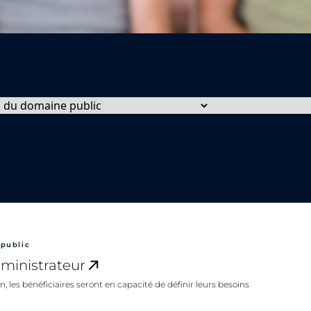
public
ministrateur​
n, les bénéficiaires seront en capacité de définir leurs besoins