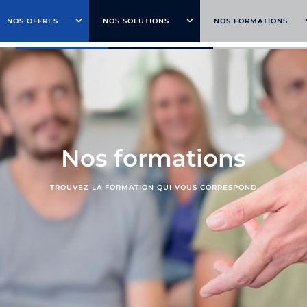
09 70 70 03 03
CONTACT
RESSOURCES CENTER
NOS ACTUAL
NOS OFFRES
NOS
NOS SOLUTIONS
NOS
NOS FORMATIONS
NOS
OFFRES
SOLUTIONS
FORMATIONS
Nos formations
TROUVEZ LA FORMATION QUI VOUS CORRESPOND