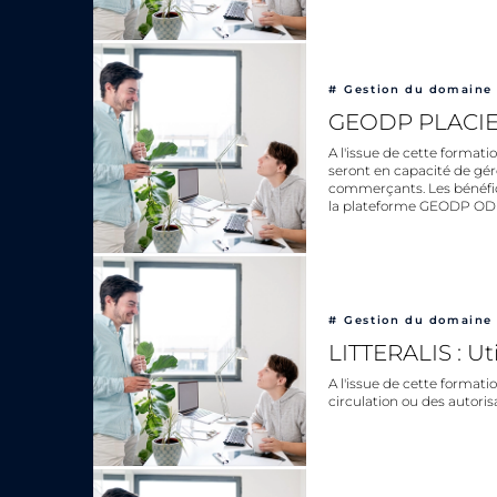
#
Gestion du domaine 
GEODP PLACIER 
A l'issue de cette formati
seront en capacité de gére
commerçants. Les bénéfic
la plateforme GEODP OD
#
Gestion du domaine 
LITTERALIS : Uti
A l'issue de cette formati
circulation ou des autoris