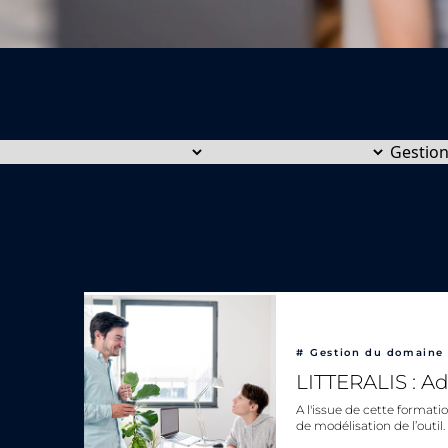
#
Gestion du domaine 
LITTERALIS : Ad
A l'issue de cette formatio
de modélisation de l’outil.