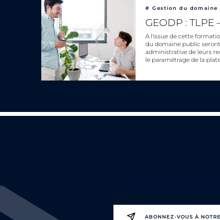
#
Gestion du domaine 
GEODP : TLPE – 
A l'issue de cette formati
du domaine public seront 
administrative de leurs r
le paramétrage de la pl
ABONNEZ-VOUS À NOTR