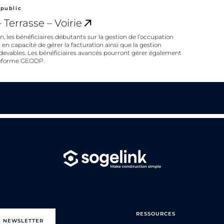
public
Terrasse – Voirie​
on, les bénéficiaires débutants sur la gestion de l’occupation
en capacité de gérer la facturation ainsi que la gestion
edevables. Les bénéficiaires avancés pourront gérer également
ateforme GEODP.
RESSOURCES
E NEWSLETTER