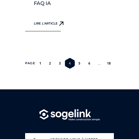
FAQ IA
LIRE L'ARTICLE
PAGE
1
2
3
4
5
6
…
18