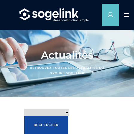
Actualités
RETROUVEZ TOUTES LES ACTUALITÉS DU
GROUPE SOGELINK
Home
>
Nos Actualités
RECHERCHER