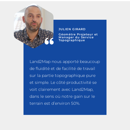
JULIEN GIRARD
Géomètre Projeteur et
Manager du Service
Topographique
Land2Map nous apporté beaucoup
de fluidité et de facilité de travail
sur la partie topographique pure
et simple. Le côté productivité se
voit clairement avec Land2Map,
dans le sens où notre gain sur le
terrain est d’environ 50%.