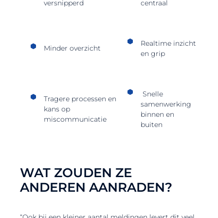
versnipperd
centraal
Realtime inzicht
Minder overzicht
en grip
Snelle
Tragere processen en
samenwerking
kans op
binnen en
miscommunicatie
buiten
WAT ZOUDEN ZE
ANDEREN AANRADEN?
“Ook bij een kleiner aantal meldingen levert dit veel