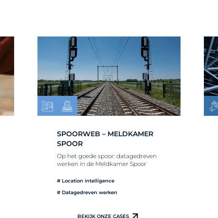
SPOORWEB – MELDKAMER
SPOOR
Op het goede spoor: datagedreven
werken in de Meldkamer Spoor
# Location intelligence
# Datagedreven werken
BEKIJK ONZE CASES