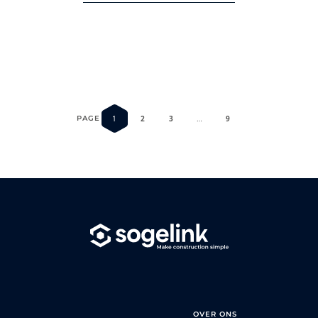
PAGE
1
2
3
…
9
OVER ONS