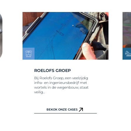
ROELOFS GROEP
Bij Roelofs Groep, een veelzijdig
infra- en ingenieursbedrijf met
wortels in de wegenbouw, staat
veilig...
BEKIJK ONZE CASES