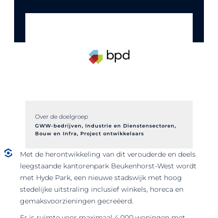
Over de doelgroep
GWW-bedrijven
,
Industrie en Dienstensectoren
,
Bouw en Infra
,
Project ontwikkelaars
Met de herontwikkeling van dit verouderde en deels
leegstaande kantorenpark Beukenhorst-West wordt
met Hyde Park, een nieuwe stadswijk met hoog
stedelijke uitstraling inclusief winkels, horeca en
gemaksvoorzieningen gecreëerd.
Er is ruimte voor maximaal 4.000 woningen met