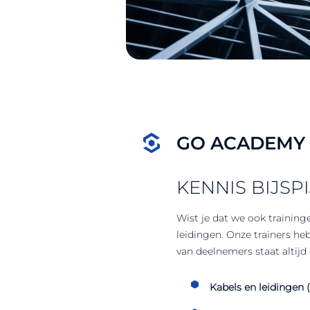
GO ACADEMY
KENNIS BIJSP
Wist je dat we ook trainin
leidingen. Onze trainers he
van deelnemers staat altij
Kabels en leidingen (