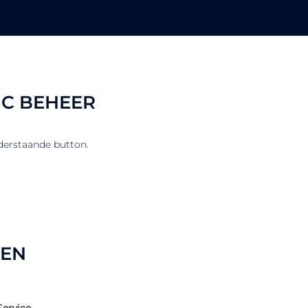
IC BEHEER
nderstaande button.
GEN