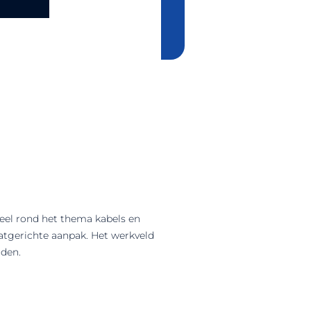
eel rond het thema kabels en
aatgerichte aanpak. Het werkveld
rden.