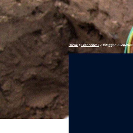
Home
>
Servicedesk
>
Inloggen Klicbehee