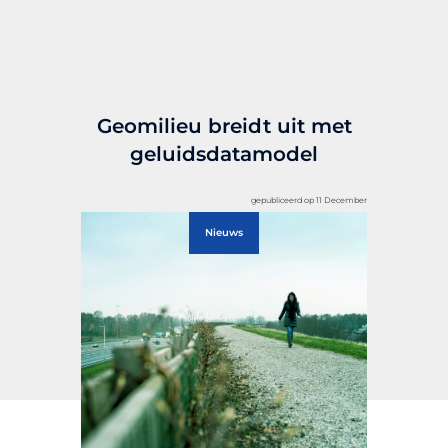
Geomilieu breidt uit met
geluidsdatamodel
gepubliceerd op 11 December
Nieuws